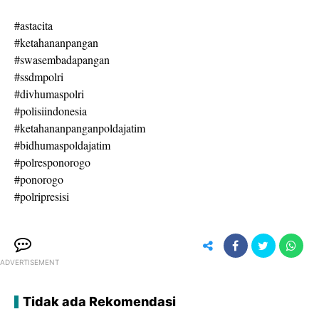
#astacita
#ketahananpangan
#swasembadapangan
#ssdmpolri
#divhumaspolri
#polisiindonesia
#ketahananpanganpoldajatim
#bidhumaspoldajatim
#polresponorogo
#ponorogo
#polripresisi
ADVERTISEMENT
Tidak ada Rekomendasi