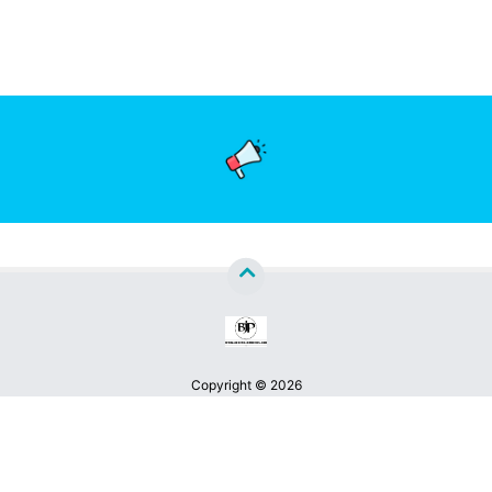
Copyright ©
2026
Berita Jatim Pos™
Premium
By
Raushan
Design
With