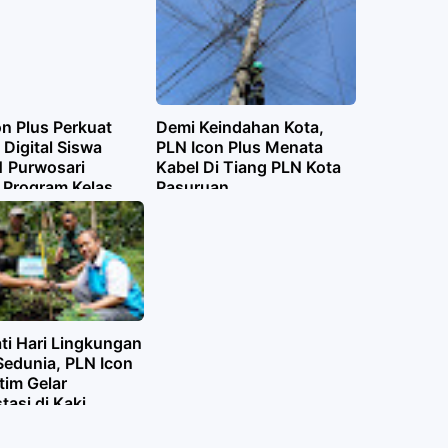
n Plus Perkuat
Demi Keindahan Kota,
i Digital Siswa
PLN Icon Plus Menata
 Purwosari
Kabel Di Tiang PLN Kota
i Program Kelas
Pasuruan
i
ti Hari Lingkungan
Sedunia, PLN Icon
tim Gelar
tasi di Kaki
 Arjuno–Welirang