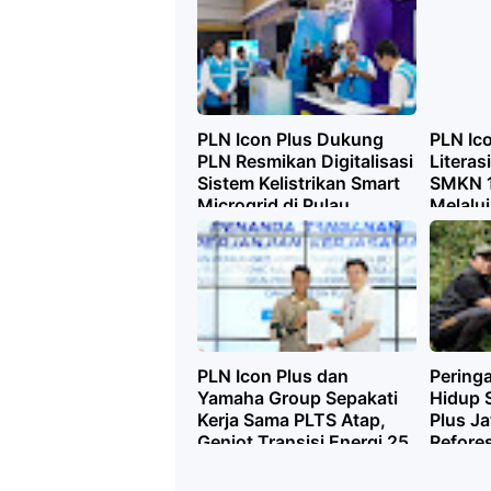
PLN Icon Plus Dukung
PLN Ico
PLN Resmikan Digitalisasi
Literas
Sistem Kelistrikan Smart
SMKN 1
Microgrid di Pulau
Melalu
Bawean
Industr
PLN Icon Plus dan
Peringa
Yamaha Group Sepakati
Hidup 
Kerja Sama PLTS Atap,
Plus Ja
Genjot Transisi Energi 25
Refores
Tahun ke Depan
Gunung