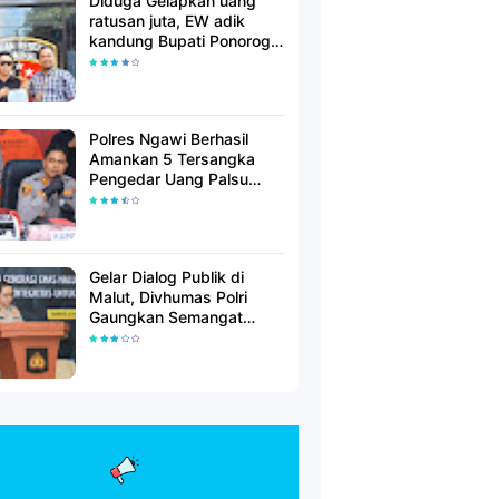
Diduga Gelapkan uang
ratusan juta, EW adik
kandung Bupati Ponorogo
dilaporkan Polisi
Polres Ngawi Berhasil
Amankan 5 Tersangka
Pengedar Uang Palsu
Lintas Provinsi
Gelar Dialog Publik di
Malut, Divhumas Polri
Gaungkan Semangat
Generasi Berkarakter dan
Berintegritas