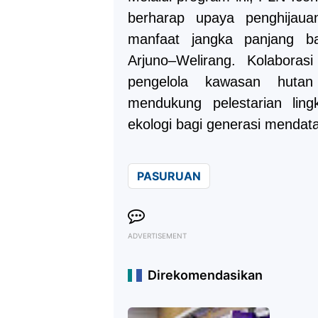
berharap upaya penghijau
manfaat jangka panjang ba
Arjuno–Welirang. Kolaboras
pengelola kawasan hutan 
mendukung pelestarian lin
ekologi bagi generasi mendat
PASURUAN
ADVERTISEMENT
Direkomendasikan