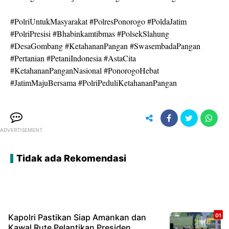
#PolriUntukMasyarakat #PolresPonorogo #PoldaJatim
#PolriPresisi #Bhabinkamtibmas #PolsekSlahung
#DesaGombang #KetahananPangan #SwasembadaPangan
#Pertanian #PetaniIndonesia #AstaCita
#KetahananPanganNasional #PonorogoHebat
#JatimMajuBersama #PolriPeduliKetahananPangan
ADVERTISEMENT
Tidak ada Rekomendasi
Kapolri Pastikan Siap Amankan dan
Kawal Rute Pelantikan Presiden