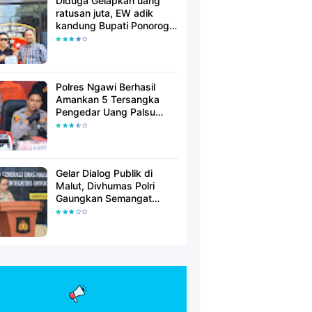
Diduga Gelapkan uang
ratusan juta, EW adik
kandung Bupati Ponorogo
dilaporkan Polisi
Polres Ngawi Berhasil
Amankan 5 Tersangka
Pengedar Uang Palsu
Lintas Provinsi
Gelar Dialog Publik di
Malut, Divhumas Polri
Gaungkan Semangat
Generasi Berkarakter dan
Berintegritas