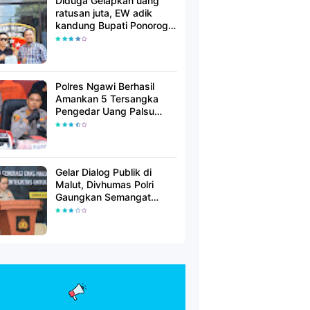
Diduga Gelapkan uang
ratusan juta, EW adik
kandung Bupati Ponorogo
dilaporkan Polisi
Polres Ngawi Berhasil
Amankan 5 Tersangka
Pengedar Uang Palsu
Lintas Provinsi
Gelar Dialog Publik di
Malut, Divhumas Polri
Gaungkan Semangat
Generasi Berkarakter dan
Berintegritas