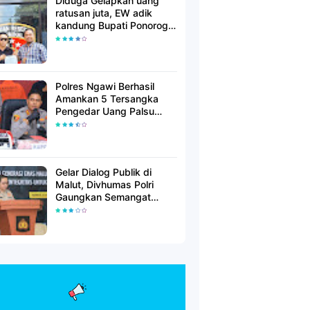
Diduga Gelapkan uang
ratusan juta, EW adik
kandung Bupati Ponorogo
dilaporkan Polisi
Polres Ngawi Berhasil
Amankan 5 Tersangka
Pengedar Uang Palsu
Lintas Provinsi
Gelar Dialog Publik di
Malut, Divhumas Polri
Gaungkan Semangat
Generasi Berkarakter dan
Berintegritas