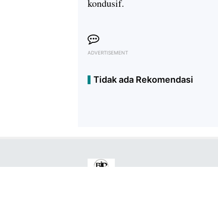
kondusif.
ADVERTISEMENT
Tidak ada Rekomendasi
Copyright ©
2026
Berita Jatim Pos™
Premium
By