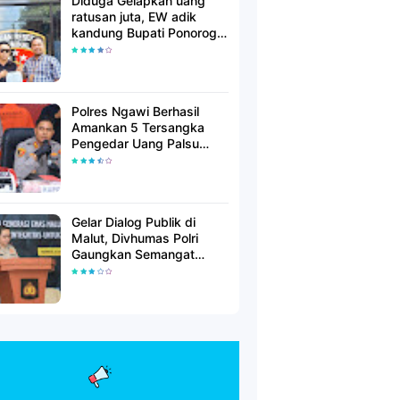
Diduga Gelapkan uang
ratusan juta, EW adik
kandung Bupati Ponorogo
dilaporkan Polisi
Polres Ngawi Berhasil
Amankan 5 Tersangka
Pengedar Uang Palsu
Lintas Provinsi
Gelar Dialog Publik di
Malut, Divhumas Polri
Gaungkan Semangat
Generasi Berkarakter dan
Berintegritas