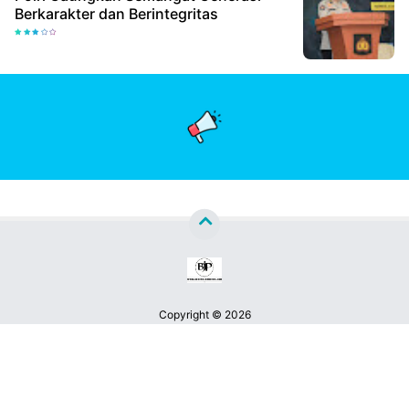
Berkarakter dan Berintegritas
Copyright ©
2026
Berita Jatim Pos™
Premium
By
Raushan
Design
With