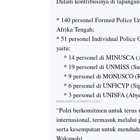
Dalam kontribusinya di lapangan,
* 140 personel Formed Police 
Afrika Tengah;
* 51 personel Individual Police O
yaitu:
* 14 personel di MINUSCA (Af
* 19 personel di UNMISS (Sud
* 9 personel di MONUSCO (Re
* 6 personel di UNFICYP (Sip
* 3 personel di UNISFA (Abye
WWW.BERITAJATIMPOS.COM
“Polri berkomitmen untuk terus
internasional, termasuk melalui 
serta kesempatan untuk menduduki
Wakapolri.