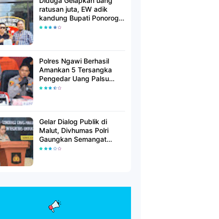
Diduga Gelapkan uang
ratusan juta, EW adik
kandung Bupati Ponorogo
dilaporkan Polisi
Polres Ngawi Berhasil
Amankan 5 Tersangka
Pengedar Uang Palsu
Lintas Provinsi
Gelar Dialog Publik di
Malut, Divhumas Polri
Gaungkan Semangat
Generasi Berkarakter dan
Berintegritas