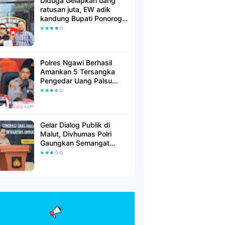
Diduga Gelapkan uang
ratusan juta, EW adik
kandung Bupati Ponorogo
dilaporkan Polisi
Polres Ngawi Berhasil
Amankan 5 Tersangka
Pengedar Uang Palsu
Lintas Provinsi
Gelar Dialog Publik di
Malut, Divhumas Polri
Gaungkan Semangat
Generasi Berkarakter dan
Berintegritas