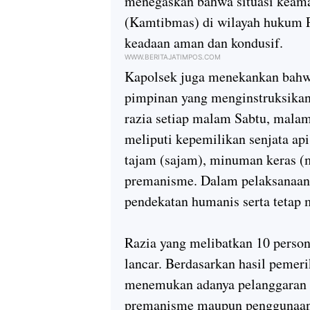
menegaskan bahwa situasi keama
(Kamtibmas) di wilayah hukum P
keadaan aman dan kondusif.
WWW.BERITAJATIMPOS.COM
Kapolsek juga menekankan bahwa
pimpinan yang menginstruksikan
razia setiap malam Sabtu, malam
meliputi kepemilikan senjata api
tajam (sajam), minuman keras (mi
premanisme. Dalam pelaksanaan
pendekatan humanis serta tetap
Razia yang melibatkan 10 persone
lancar. Berdasarkan hasil pemeri
menemukan adanya pelanggaran te
premanisme maupun penggunaan 