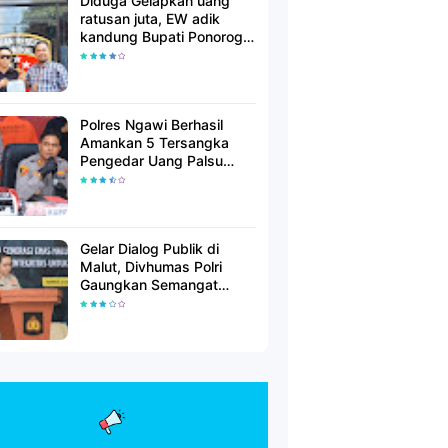
Diduga Gelapkan uang
ratusan juta, EW adik
kandung Bupati Ponorogo
dilaporkan Polisi
Polres Ngawi Berhasil
Amankan 5 Tersangka
Pengedar Uang Palsu
Lintas Provinsi
Gelar Dialog Publik di
Malut, Divhumas Polri
Gaungkan Semangat
Generasi Berkarakter dan
Berintegritas