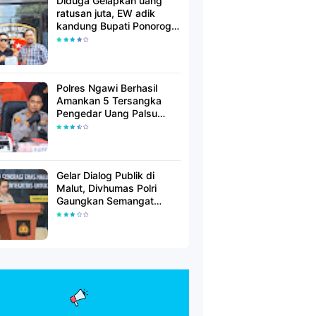
Diduga Gelapkan uang
ratusan juta, EW adik
kandung Bupati Ponorogo
dilaporkan Polisi
Polres Ngawi Berhasil
Amankan 5 Tersangka
Pengedar Uang Palsu
Lintas Provinsi
Gelar Dialog Publik di
Malut, Divhumas Polri
Gaungkan Semangat
Generasi Berkarakter dan
Berintegritas