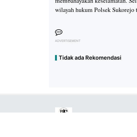
membahayakan keselamatan. Selam
wilayah hukum Polsek Sukorejo t
ADVERTISEMENT
Tidak ada Rekomendasi
Copyright ©
2026
Berita Jatim Pos™