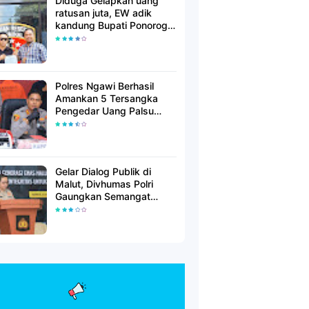
Diduga Gelapkan uang
ratusan juta, EW adik
kandung Bupati Ponorogo
dilaporkan Polisi
Polres Ngawi Berhasil
Amankan 5 Tersangka
Pengedar Uang Palsu
Lintas Provinsi
Gelar Dialog Publik di
Malut, Divhumas Polri
Gaungkan Semangat
Generasi Berkarakter dan
Berintegritas