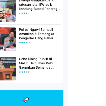
Diduga Gelapkan uang
ratusan juta, EW adik
kandung Bupati Ponorogo
dilaporkan Polisi
Polres Ngawi Berhasil
Amankan 5 Tersangka
Pengedar Uang Palsu
Lintas Provinsi
Gelar Dialog Publik di
Malut, Divhumas Polri
Gaungkan Semangat
Generasi Berkarakter dan
Berintegritas