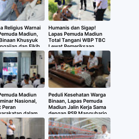
a Religius Warnai
Humanis dan Sigap!
Pemuda Madiun,
Lapas Pemuda Madiun
Binaan Khusyuk
Total Tangani WBP TBC
engajian dan Fikih
Lewat Pemeriksaan,
Senam hingga Edukasi
Kesehatan
Pemuda Madiun
Peduli Kesehatan Warga
eminar Nasional,
Binaan, Lapas Pemuda
t Peran
Madiun Jalin Kerja Sama
arakatan dalam
dengan RSP Manguharjo
entasi KUHP dan
 Baru