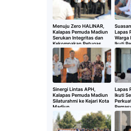
Menuju Zero HALINAR,
Suasan
Kalapas Pemuda Madiun
Lapas 
Serukan Integritas dan
Warga 
Kekompakan Petugas
Ikuti P
Sholat
Sinergi Lintas APH,
Lapas 
Kalapas Pemuda Madiun
Ikuti S
Silaturahmi ke Kejari Kota
Perkua
Madiun
Pemasy
Implem
KUHAP