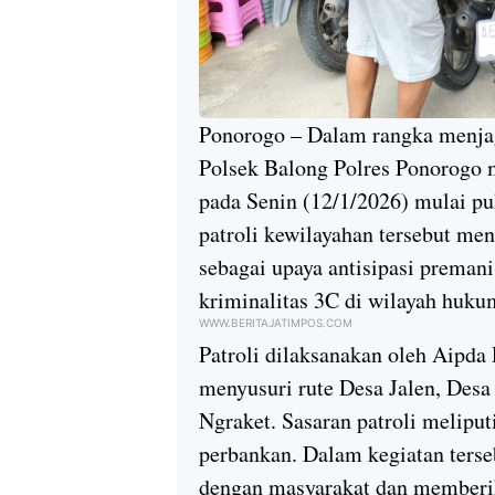
Ponorogo – Dalam rangka menjag
Polsek Balong Polres Ponorogo 
pada Senin (12/1/2026) mulai pu
patroli kewilayahan tersebut me
sebagai upaya antisipasi premanis
kriminalitas 3C di wilayah huk
WWW.BERITAJATIMPOS.COM
Patroli dilaksanakan oleh Aipd
menyusuri rute Desa Jalen, Des
Ngraket. Sasaran patroli melipu
perbankan. Dalam kegiatan terse
dengan masyarakat dan memberik