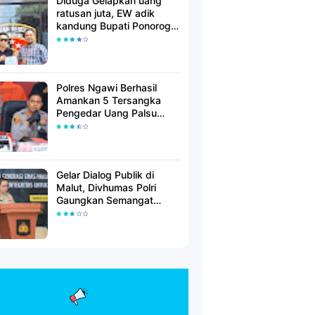
Diduga Gelapkan uang
ratusan juta, EW adik
kandung Bupati Ponorogo
dilaporkan Polisi
Polres Ngawi Berhasil
Amankan 5 Tersangka
Pengedar Uang Palsu
Lintas Provinsi
Gelar Dialog Publik di
Malut, Divhumas Polri
Gaungkan Semangat
Generasi Berkarakter dan
Berintegritas