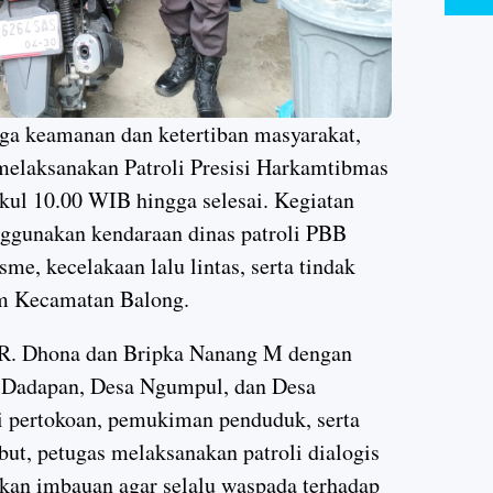
a keamanan dan ketertiban masyarakat,
melaksanakan Patroli Presisi Harkamtibmas
kul 10.00 WIB hingga selesai. Kegiatan
nggunakan kendaraan dinas patroli PBB
me, kecelakaan lalu lintas, serta tindak
um Kecamatan Balong.
a R. Dhona dan Bripka Nanang M dengan
a Dadapan, Desa Ngumpul, dan Desa
ti pertokoan, pemukiman penduduk, serta
but, petugas melaksanakan patroli dialogis
an imbauan agar selalu waspada terhadap