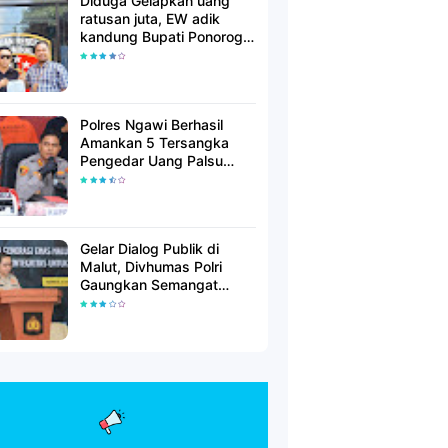
Diduga Gelapkan uang
ratusan juta, EW adik
kandung Bupati Ponorogo
dilaporkan Polisi
Polres Ngawi Berhasil
Amankan 5 Tersangka
Pengedar Uang Palsu
Lintas Provinsi
Gelar Dialog Publik di
Malut, Divhumas Polri
Gaungkan Semangat
Generasi Berkarakter dan
Berintegritas