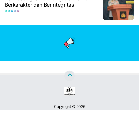
Berkarakter dan Berintegritas
Copyright ©
2026
Berita Jatim Pos™
Premium
By
Raushan
Design
With