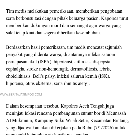
Tim medis melakukan pemeriksaan, memberikan pengobatan,
serta berkonsultasi dengan pihak keluarga pasien. Kapolres turut
memberikan dukungan moril dan semangat agar warga yang
sakit tetap kuat dan segera diberikan kesembuhan.
Berdasarkan hasil pemeriksaan, tim medis mencatat sejumlah
penyakit yang diderita warga, di antaranya infeksi saluran
pernapasan akut (ISPA), hipertensi, arthrosis, dispepsia,
cephalgia, stroke non-hemoragik, dermatofitosis, febris,
cholelithiasis, Bell’s palsy, infeksi saluran kemih (ISK),
hipotensi, otitis eksterna, serta rhinitis alergi.
WWW.BERITAJATIMPOS.COM
Dalam kesempatan tersebut, Kapolres Aceh Tengah juga
meninjau lokasi rencana pembangunan sumur bor di Meunasah
Al Mukminin, Kampung Suku Wilah Setie, Kecamatan Bintang,
yang dijadwalkan akan dikerjakan pada Rabu (7/1/2026) untuk
memenuhi kebutuhan air bersih masyarakat.