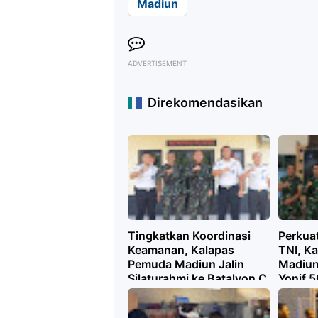
Madiun
ADVERTISEMENT
Direkomendasikan
Tingkatkan Koordinasi
Perkuat
Keamanan, Kalapas
TNI, K
Pemuda Madiun Jalin
Madiun
Silaturahmi ke Batalyon C
Yonif 
Pelopor Satbrimob Polda
Jatim