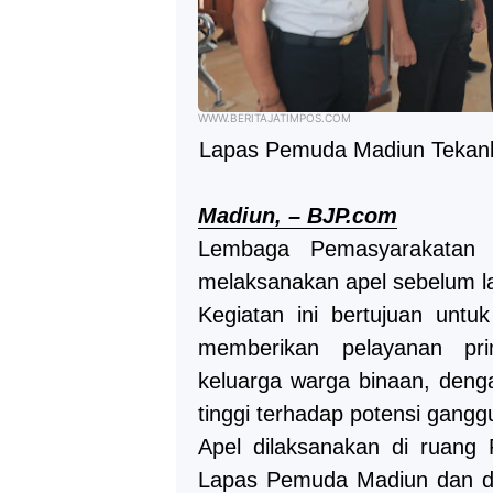
WWW.BERITAJATIMPOS.COM
Lapas Pemuda Madiun Tekan
Madiun, – BJP.com
Lembaga Pemasyarakatan 
melaksanakan apel sebelum l
Kegiatan ini bertujuan unt
memberikan pelayanan pr
keluarga warga binaan, den
tinggi terhadap potensi gang
Apel dilaksanakan di ruang
Lapas Pemuda Madiun dan diik