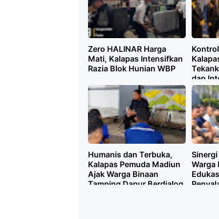
Zero HALINAR Harga
Kontro
Mati, Kalapas Intensifkan
Kalapa
Razia Blok Hunian WBP
Tekank
dan Int
Humanis dan Terbuka,
Sinerg
Kalapas Pemuda Madiun
Warga 
Ajak Warga Binaan
Edukas
Tamping Dapur Berdialog
Penyal