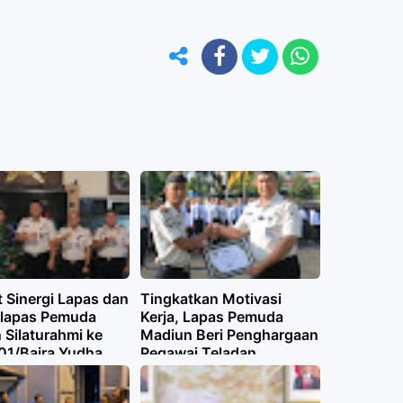
 Sinergi Lapas dan
Tingkatkan Motivasi
alapas Pemuda
Kerja, Lapas Pemuda
 Silaturahmi ke
Madiun Beri Penghargaan
501/Bajra Yudha
Pegawai Teladan