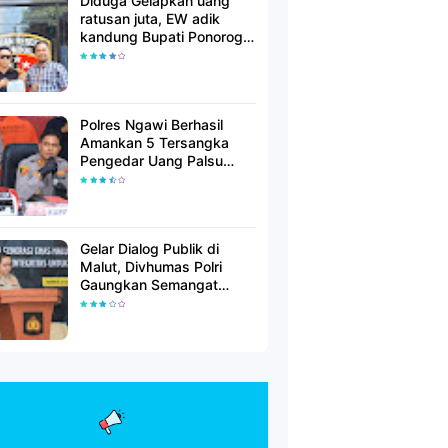
Diduga Gelapkan uang
ratusan juta, EW adik
kandung Bupati Ponorogo
dilaporkan Polisi
Polres Ngawi Berhasil
Amankan 5 Tersangka
Pengedar Uang Palsu
Lintas Provinsi
Gelar Dialog Publik di
Malut, Divhumas Polri
Gaungkan Semangat
Generasi Berkarakter dan
Berintegritas