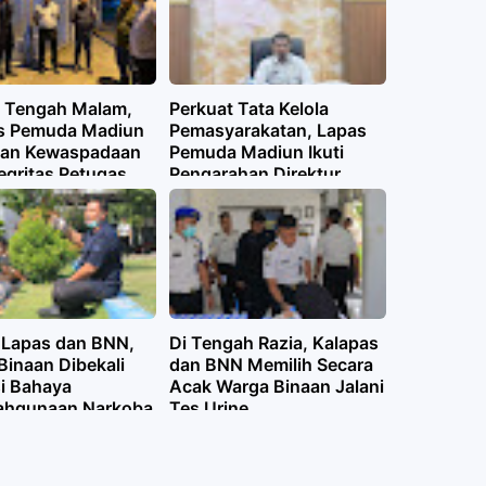
l Tengah Malam,
Perkuat Tata Kelola
s Pemuda Madiun
Pemasyarakatan, Lapas
an Kewaspadaan
Pemuda Madiun Ikuti
egritas Petugas
Pengarahan Direktur
Jenderal Pemasyarakatan
Secara Virtual
i Lapas dan BNN,
Di Tengah Razia, Kalapas
Binaan Dibekali
dan BNN Memilih Secara
i Bahaya
Acak Warga Binaan Jalani
ahgunaan Narkoba
Tes Urine